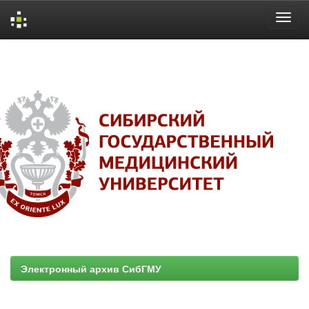
Skip
navigation
Электронный архив СибГМУ