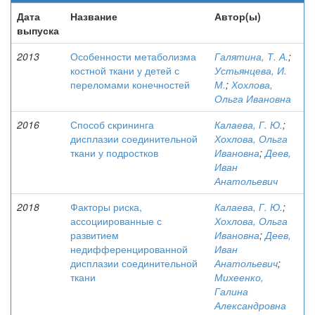
Дата
Название
Автор(ы)
выпуска
2013
Особенности метаболизма
Галятина, Т. А.
;
костной ткани у детей с
Устьянцева, И.
переломами конечностей
М.
;
Хохлова,
Ольга Ивановна
2016
Способ скрининга
Калаева, Г. Ю.
;
дисплазии соединительной
Хохлова, Ольга
ткани у подростков
Ивановна
;
Деев,
Иван
Анатольевич
2018
Факторы риска,
Калаева, Г. Ю.
;
ассоциированные с
Хохлова, Ольга
развитием
Ивановна
;
Деев,
недифференцированной
Иван
дисплазии соединительной
Анатольевич
;
ткани
Михеенко,
Галина
Александровна