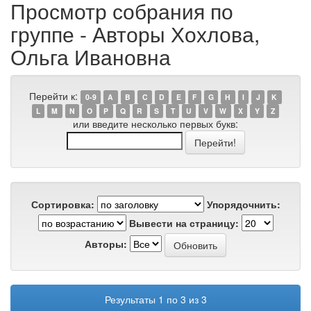
Просмотр собрания по
группе - Авторы Хохлова,
Ольга Ивановна
Перейти к:
0-9
A
B
C
D
E
F
G
H
I
J
K
L
M
N
O
P
Q
R
S
T
U
V
W
X
Y
Z
или введите несколько первых букв:
Сортировка:
Упорядочнить:
Вывести на страницу:
Авторы:
Результаты 1 по 3 из 3