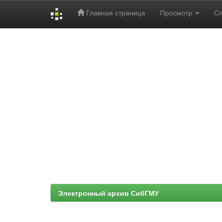
Главная страница
Просмотр
С
Skip
navigation
Электронный архив СибГМУ