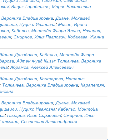
, Нуцико Ивановна
;
Галочкин, Святослав
ович
;
Вацик-Городецкая, Мария Васильевна
, Вероника Владимировна
;
Диане, Мохамед
цишвили, Нуцико Ивановна
;
Мисан, Ирина
овна
;
Кабельо, Монтойа Флора Элиса
;
Назаров,
еевич
;
Смирнов, Илья Павлович
;
Кобалава, Жанна
 Жанна Давидовна
;
Кабельо, Монтойа Флора
арова, Айтен Фуад Кызы
;
Толкачева, Вероника
овна
;
Абрамов, Алексей Алексеевич
 Жанна Давидовна
;
Контарева, Наталья
;
Толкачева, Вероника Владимировна
;
Карапетян,
еновна
, Вероника Владимировна
;
Диане, Мохамед
цишвили, Нуцико Ивановна
;
Кабельо, Монтойа
са
;
Назаров, Иван Сергеевич
;
Смирнов, Илья
Галочкин, Святослав Александрович