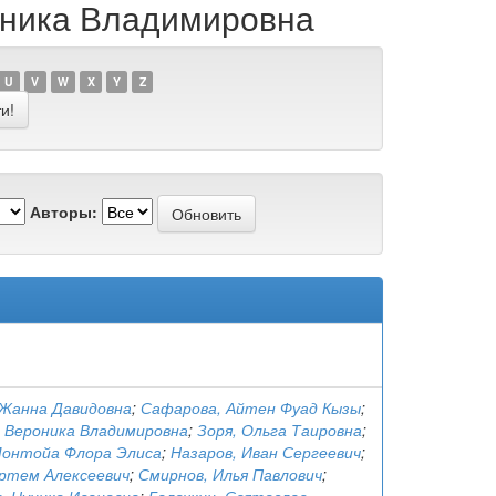
роника Владимировна
U
V
W
X
Y
Z
Авторы:
 Жанна Давидовна
;
Сафарова, Айтен Фуад Кызы
;
, Вероника Владимировна
;
Зоря, Ольга Таировна
;
Монтойа Флора Элиса
;
Назаров, Иван Сергеевич
;
ртем Алексеевич
;
Смирнов, Илья Павлович
;