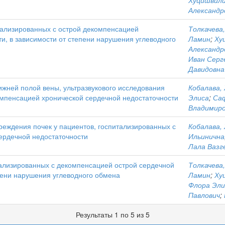
Хуцишвили
Александр
тализированных с острой декомпенсацией
Толкачева
и, в зависимости от степени нарушения углеводного
Ламин
;
Ху
Александр
Иван Серг
Давидовна
ижней полой вены, ультразвукового исследования
Кобалава,
омпенсацией хронической сердечной недостаточности
Элиса
;
Саф
Владимир
реждения почек у пациентов, госпитализированных с
Кобалава,
ердечной недостаточности
Ильинична
Лала Вазг
тализированных с декомпенсацией острой сердечной
Толкачева
пени нарушения углеводного обмена
Ламин
;
Ху
Флора Эли
Павлович
;
Результаты 1 по 5 из 5