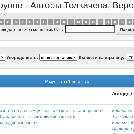
руппе - Авторы Толкачева, Ве
B
C
D
E
F
G
H
I
J
K
L
M
N
O
P
Q
R
S
T
 введите несколько первых букв:
Упорядочнить:
Вывести на страницу:
Результаты 1 по 5 из 5
Автор(ы)
застоя по данным ультразвукового и дистанционного
Кобалава,
 у пациентов, госпитализированных с
Толкачева
й недостаточности
Кабельо, 
Лапшин, А