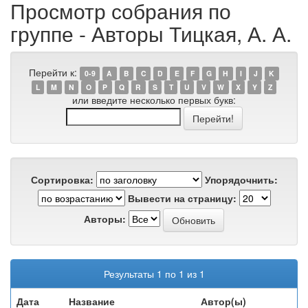
Просмотр собрания по
группе - Авторы Тицкая, А. А.
Перейти к:
0-9
A
B
C
D
E
F
G
H
I
J
K
L
M
N
O
P
Q
R
S
T
U
V
W
X
Y
Z
или введите несколько первых букв:
Сортировка:
Упорядочнить:
Вывести на страницу:
Авторы:
Результаты 1 по 1 из 1
Дата
Название
Автор(ы)