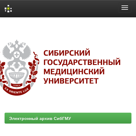
Skip
navigation
Электронный архив СибГМУ