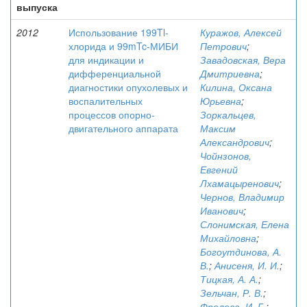
выпуска
2012
Использование 199Tl-
Куражов, Алексей
хлорида и 99mTc-МИБИ
Петрович
;
для индикации и
Завадовская, Вера
дифференциальной
Дмитриевна
;
диагностики опухолевых и
Килина, Оксана
воспалительных
Юрьевна
;
процессов опорно-
Зоркальцев,
двигательного аппарата
Максим
Александрович
;
Чойнзонов,
Евгений
Лхамацыренович
;
Чернов, Владимир
Иванович
;
Слонимская, Елена
Михайловна
;
Богоутдинова, А.
В.
;
Анисеня, И. И.
;
Тицкая, А. А.
;
Зельчан, Р. В.
;
Фролова, И. Г.
;