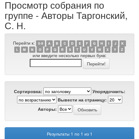
Просмотр собрания по
группе - Авторы Таргонский,
С. Н.
Перейти к:
0-9
A
B
C
D
E
F
G
H
I
J
K
L
M
N
O
P
Q
R
S
T
U
V
W
X
Y
Z
или введите несколько первых букв:
Сортировка:
Упорядочнить:
Вывести на страницу:
Авторы:
Результаты 1 по 1 из 1