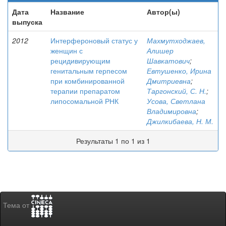
Дата
Название
Автор(ы)
выпуска
2012
Интерфероновый статус у
Махмутходжаев,
женщин с
Алишер
рецидивирующим
Шавкатович
;
генитальным герпесом
Евтушенко, Ирина
при комбинированной
Дмитриевна
;
терапии препаратом
Таргонский, С. Н.
;
липосомальной РНК
Усова, Светлана
Владимировна
;
Джилкибаева, Н. М.
Результаты 1 по 1 из 1
Тема от