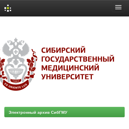
Skip
navigation
Электронный архив СибГМУ