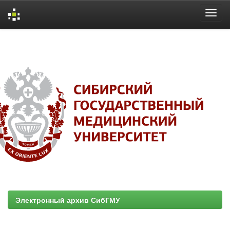
Skip
navigation
Электронный архив СибГМУ