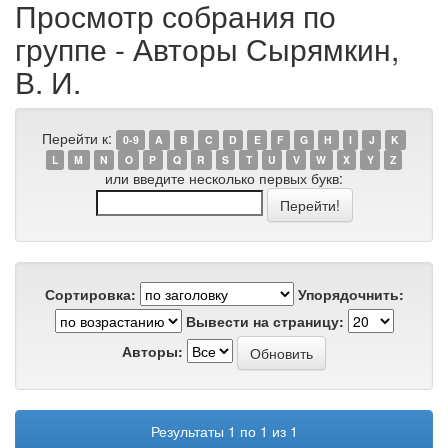
Просмотр собрания по
группе - Авторы Сырямкин,
В. И.
Перейти к:
0-9
A
B
C
D
E
F
G
H
I
J
K
L
M
N
O
P
Q
R
S
T
U
V
W
X
Y
Z
или введите несколько первых букв:
Сортировка:
Упорядочнить:
Вывести на страницу:
Авторы:
Результаты 1 по 1 из 1