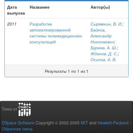
Дата
Название
Автор(ы)
выпуска
2011
Разработка
Сырямкин, В. И.
;
автоматизированной
Байков,
системы телемедицинских
Александр
консультаций
Николаевич
;
Буреев, А. Ш.
;
Жданов, Д. С.
;
Осипов, А. В.
Результаты 1 по 1 из 1
Тема от
DSpace Software
Copyright © 2002-2005
MIT
and
Hewlett-Packard
-
Обратная связь