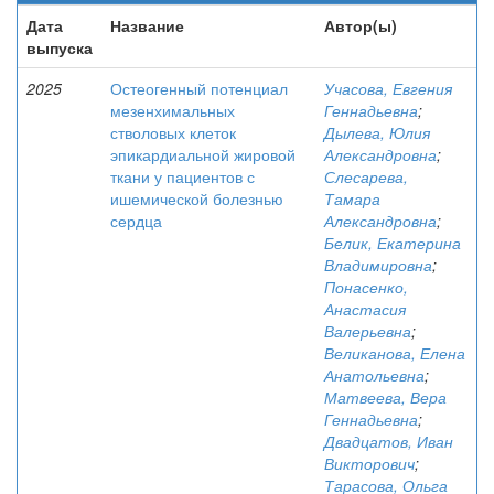
Дата
Название
Автор(ы)
выпуска
2025
Остеогенный потенциал
Учасова, Евгения
мезенхимальных
Геннадьевна
;
стволовых клеток
Дылева, Юлия
эпикардиальной жировой
Александровна
;
ткани у пациентов с
Слесарева,
ишемической болезнью
Тамара
сердца
Александровна
;
Белик, Екатерина
Владимировна
;
Понасенко,
Анастасия
Валерьевна
;
Великанова, Елена
Анатольевна
;
Матвеева, Вера
Геннадьевна
;
Двадцатов, Иван
Викторович
;
Тарасова, Ольга