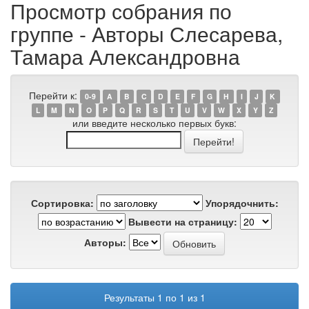
Просмотр собрания по
группе - Авторы Слесарева,
Тамара Александровна
Перейти к:
0-9
A
B
C
D
E
F
G
H
I
J
K
L
M
N
O
P
Q
R
S
T
U
V
W
X
Y
Z
или введите несколько первых букв:
Сортировка:
Упорядочнить:
Вывести на страницу:
Авторы:
Результаты 1 по 1 из 1