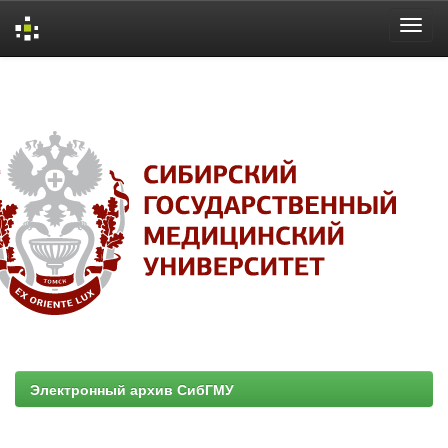
Skip
navigation
Электронный архив СибГМУ