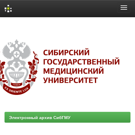
Skip
navigation
Электронный архив СибГМУ