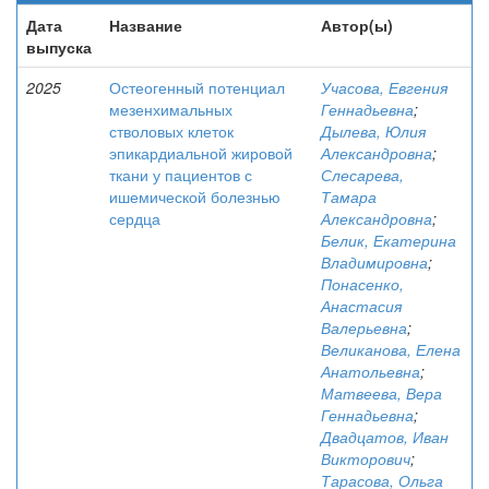
Дата
Название
Автор(ы)
выпуска
2025
Остеогенный потенциал
Учасова, Евгения
мезенхимальных
Геннадьевна
;
стволовых клеток
Дылева, Юлия
эпикардиальной жировой
Александровна
;
ткани у пациентов с
Слесарева,
ишемической болезнью
Тамара
сердца
Александровна
;
Белик, Екатерина
Владимировна
;
Понасенко,
Анастасия
Валерьевна
;
Великанова, Елена
Анатольевна
;
Матвеева, Вера
Геннадьевна
;
Двадцатов, Иван
Викторович
;
Тарасова, Ольга