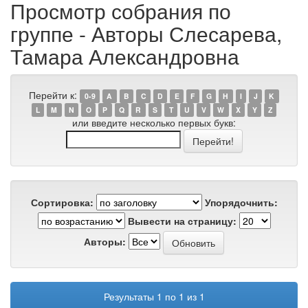
Просмотр собрания по
группе - Авторы Слесарева,
Тамара Александровна
Перейти к:
0-9
A
B
C
D
E
F
G
H
I
J
K
L
M
N
O
P
Q
R
S
T
U
V
W
X
Y
Z
или введите несколько первых букв:
Сортировка:
Упорядочнить:
Вывести на страницу:
Авторы:
Результаты 1 по 1 из 1