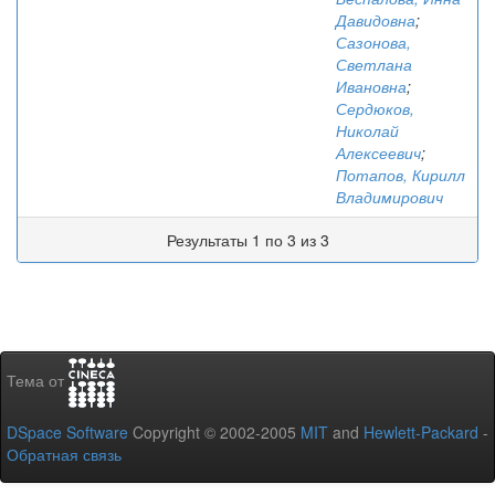
Давидовна
;
Сазонова,
Светлана
Ивановна
;
Сердюков,
Николай
Алексеевич
;
Потапов, Кирилл
Владимирович
Результаты 1 по 3 из 3
Тема от
DSpace Software
Copyright © 2002-2005
MIT
and
Hewlett-Packard
-
Обратная связь