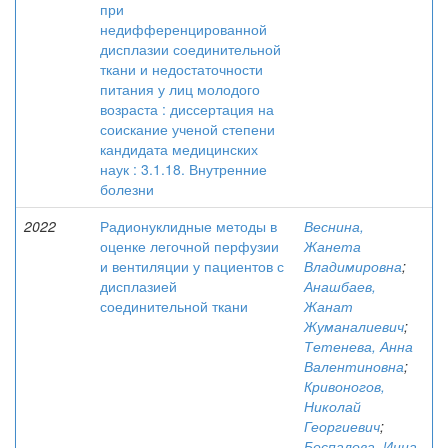
при
недифференцированной
дисплазии соединительной
ткани и недостаточности
питания у лиц молодого
возраста : диссертация на
соискание ученой степени
кандидата медицинских
наук : 3.1.18. Внутренние
болезни
2022
Радионуклидные методы в
Веснина,
оценке легочной перфузии
Жанета
и вентиляции у пациентов с
Владимировна
;
дисплазией
Анашбаев,
соединительной ткани
Жанат
Жуманалиевич
;
Тетенева, Анна
Валентиновна
;
Кривоногов,
Николай
Георгиевич
;
Беспалова, Инна