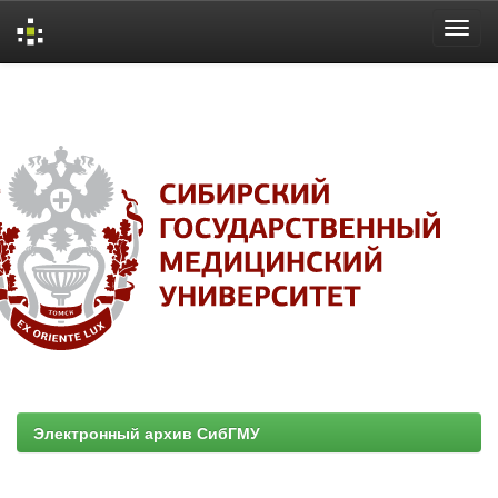
Skip
navigation
Электронный архив СибГМУ