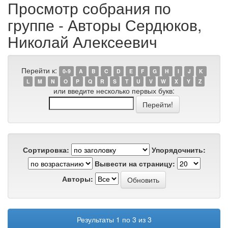
Просмотр собрания по
группе - Авторы Сердюков,
Николай Алексеевич
Перейти к:
0-9
A
B
C
D
E
F
G
H
I
J
K
L
M
N
O
P
Q
R
S
T
U
V
W
X
Y
Z
или введите несколько первых букв:
Сортировка:
Упорядочнить:
Вывести на страницу:
Авторы:
Результаты 1 по 3 из 3