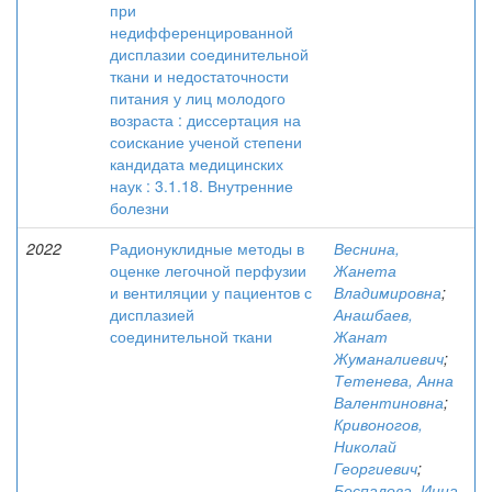
при
недифференцированной
дисплазии соединительной
ткани и недостаточности
питания у лиц молодого
возраста : диссертация на
соискание ученой степени
кандидата медицинских
наук : 3.1.18. Внутренние
болезни
2022
Радионуклидные методы в
Веснина,
оценке легочной перфузии
Жанета
и вентиляции у пациентов с
Владимировна
;
дисплазией
Анашбаев,
соединительной ткани
Жанат
Жуманалиевич
;
Тетенева, Анна
Валентиновна
;
Кривоногов,
Николай
Георгиевич
;
Беспалова, Инна