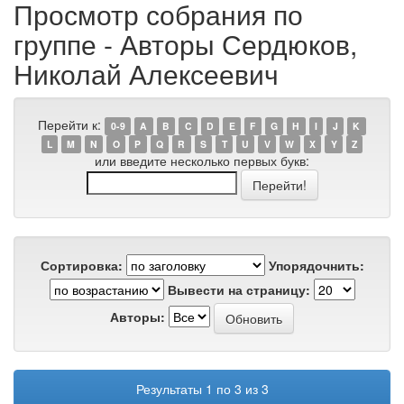
Просмотр собрания по
группе - Авторы Сердюков,
Николай Алексеевич
Перейти к:
0-9
A
B
C
D
E
F
G
H
I
J
K
L
M
N
O
P
Q
R
S
T
U
V
W
X
Y
Z
или введите несколько первых букв:
Сортировка:
Упорядочнить:
Вывести на страницу:
Авторы:
Результаты 1 по 3 из 3