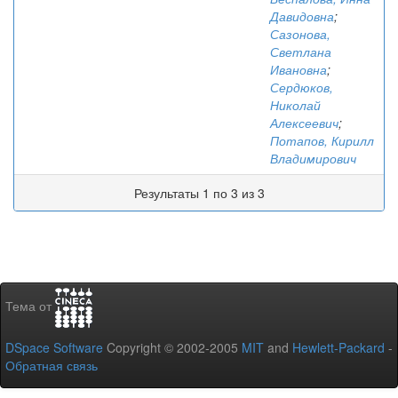
Давидовна
;
Сазонова,
Светлана
Ивановна
;
Сердюков,
Николай
Алексеевич
;
Потапов, Кирилл
Владимирович
Результаты 1 по 3 из 3
Тема от
DSpace Software
Copyright © 2002-2005
MIT
and
Hewlett-Packard
-
Обратная связь