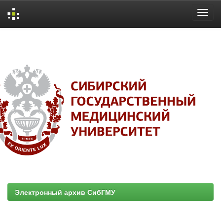
Skip
navigation
Электронный архив СибГМУ