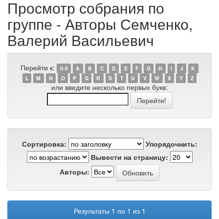
Просмотр собрания по
группе - Авторы Семченко,
Валерий Васильевич
Перейти к:
0-9
A
B
C
D
E
F
G
H
I
J
K
L
M
N
O
P
Q
R
S
T
U
V
W
X
Y
Z
или введите несколько первых букв:
Сортировка:
Упорядочнить:
Вывести на страницу:
Авторы:
Результаты 1 по 1 из 1