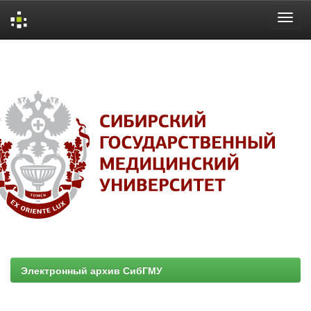
Skip
navigation
Электронный архив СибГМУ