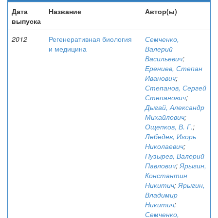
Дата
Название
Автор(ы)
выпуска
2012
Регенеративная биология
Семченко,
и медицина
Валерий
Васильевич
;
Ерениев, Степан
Иванович
;
Степанов, Сергей
Степанович
;
Дыгай, Александр
Михайлович
;
Ощепков, В. Г.
;
Лебедев, Игорь
Николаевич
;
Пузырев, Валерий
Павлович
;
Ярыгин,
Константин
Никитич
;
Ярыгин,
Владимир
Никитич
;
Семченко,