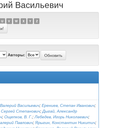
ерий Васильевич
U
V
W
X
Y
Z
Авторы:
 Валерий Васильевич
;
Ерениев, Степан Иванович
;
 Сергей Степанович
;
Дыгай, Александр
ч
;
Ощепков, В. Г.
;
Лебедев, Игорь Николаевич
;
Валерий Павлович
;
Ярыгин, Константин Никитич
;