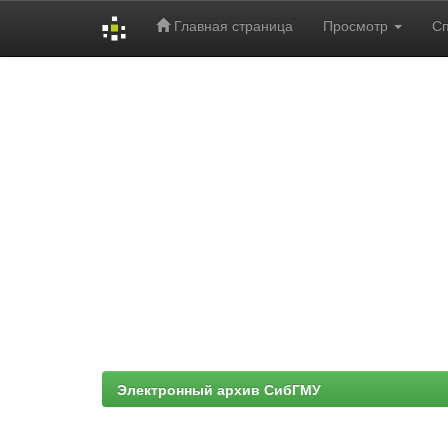
Главная страница
Просмотр
С
Skip
navigation
Электронный архив СибГМУ