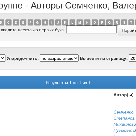
руппе - Авторы Семченко, Вал
B
C
D
E
F
G
H
I
J
K
L
M
N
O
P
Q
R
S
T
 введите несколько первых букв:
Упорядочнить:
Вывести на страницу:
Результаты 1 по 1 из 1
Автор(ы)
Семченко,
Степанов,
Михайлови
Пузырев, 