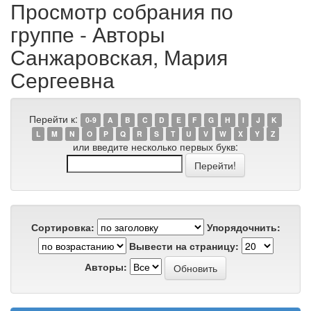
Просмотр собрания по
группе - Авторы
Санжаровская, Мария
Сергеевна
Перейти к:
0-9
A
B
C
D
E
F
G
H
I
J
K
L
M
N
O
P
Q
R
S
T
U
V
W
X
Y
Z
или введите несколько первых букв:
Сортировка:
Упорядочнить:
Вывести на страницу:
Авторы: