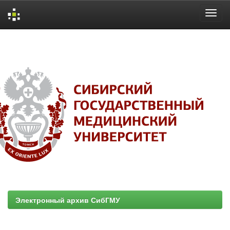
Skip
navigation
Электронный архив СибГМУ