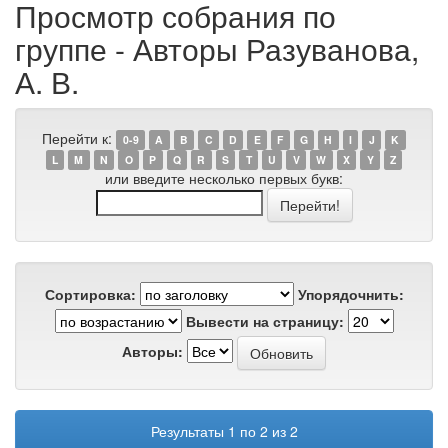
Просмотр собрания по
группе - Авторы Разуванова,
А. В.
Перейти к:
0-9
A
B
C
D
E
F
G
H
I
J
K
L
M
N
O
P
Q
R
S
T
U
V
W
X
Y
Z
или введите несколько первых букв:
Сортировка:
Упорядочнить:
Вывести на страницу:
Авторы:
Результаты 1 по 2 из 2