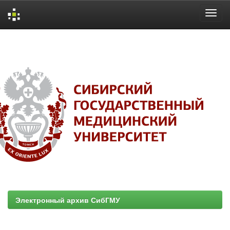
Skip
navigation
Электронный архив СибГМУ