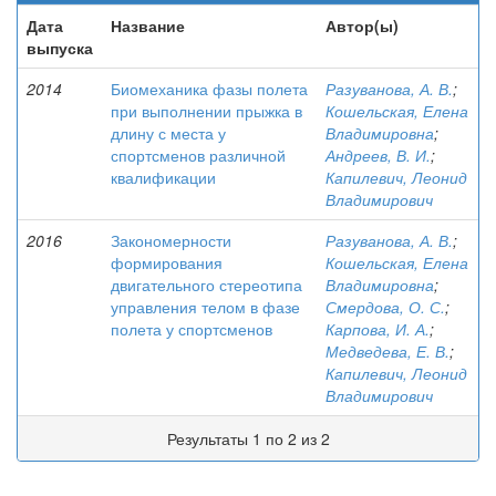
Дата
Название
Автор(ы)
выпуска
2014
Биомеханика фазы полета
Разуванова, А. В.
;
при выполнении прыжка в
Кошельская, Елена
длину с места у
Владимировна
;
спортсменов различной
Андреев, В. И.
;
квалификации
Капилевич, Леонид
Владимирович
2016
Закономерности
Разуванова, А. В.
;
формирования
Кошельская, Елена
двигательного стереотипа
Владимировна
;
управления телом в фазе
Смердова, О. С.
;
полета у спортсменов
Карпова, И. А.
;
Медведева, Е. В.
;
Капилевич, Леонид
Владимирович
Результаты 1 по 2 из 2