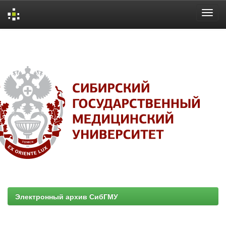
Skip
navigation
Электронный архив СибГМУ