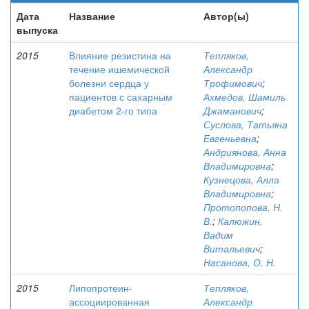
Дата
Название
Автор(ы)
выпуска
2015
Влияние резистина на
Тепляков,
течение ишемической
Александр
болезни сердца у
Трофимович
;
пациентов с сахарным
Ахмедов, Шамиль
диабетом 2-го типа
Джаманович
;
Суслова, Татьяна
Евгеньевна
;
Андриянова, Анна
Владимировна
;
Кузнецова, Алла
Владимировна
;
Протопопова, Н.
В.
;
Калюжин,
Вадим
Витальевич
;
Насанова, О. Н.
2015
Липопротеин-
Тепляков,
ассоциированная
Александр