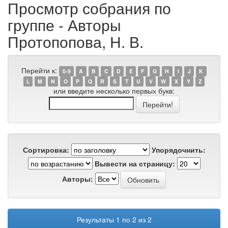
Просмотр собрания по
группе - Авторы
Протопопова, Н. В.
Перейти к:
0-9
A
B
C
D
E
F
G
H
I
J
K
L
M
N
O
P
Q
R
S
T
U
V
W
X
Y
Z
или введите несколько первых букв:
Сортировка:
Упорядочнить:
Вывести на страницу:
Авторы:
Результаты 1 по 2 из 2