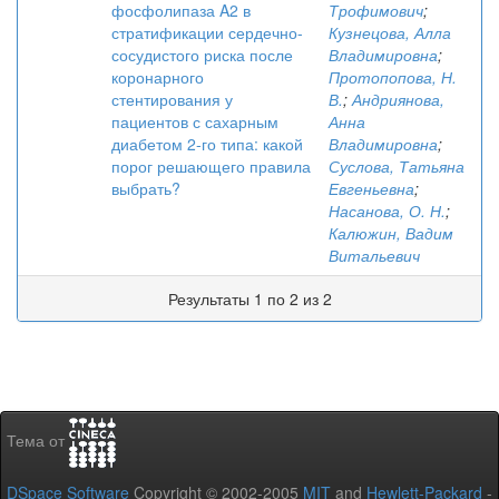
фосфолипаза A2 в
Трофимович
;
стратификации сердечно-
Кузнецова, Алла
сосудистого риска после
Владимировна
;
коронарного
Протопопова, Н.
стентирования у
В.
;
Андриянова,
пациентов с сахарным
Анна
диабетом 2-го типа: какой
Владимировна
;
порог решающего правила
Суслова, Татьяна
выбрать?
Евгеньевна
;
Насанова, О. Н.
;
Калюжин, Вадим
Витальевич
Результаты 1 по 2 из 2
Тема от
DSpace Software
Copyright © 2002-2005
MIT
and
Hewlett-Packard
-