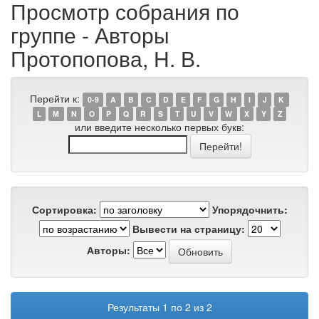
Просмотр собрания по
группе - Авторы
Протопопова, Н. В.
Перейти к:
0-9
A
B
C
D
E
F
G
H
I
J
K
L
M
N
O
P
Q
R
S
T
U
V
W
X
Y
Z
или введите несколько первых букв:
Сортировка:
Упорядочнить:
Вывести на страницу:
Авторы:
Результаты 1 по 2 из 2