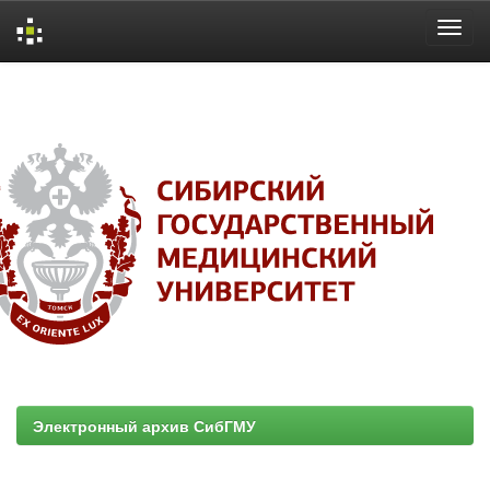
Skip
navigation
Электронный архив СибГМУ