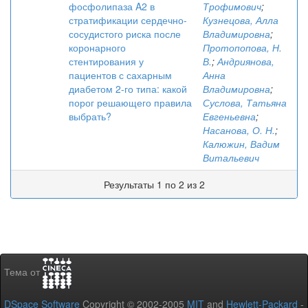
фосфолипаза A2 в
Трофимович
;
стратификации сердечно-
Кузнецова, Алла
сосудистого риска после
Владимировна
;
коронарного
Протопопова, Н.
стентирования у
В.
;
Андриянова,
пациентов с сахарным
Анна
диабетом 2-го типа: какой
Владимировна
;
порог решающего правила
Суслова, Татьяна
выбрать?
Евгеньевна
;
Насанова, О. Н.
;
Калюжин, Вадим
Витальевич
Результаты 1 по 2 из 2
Тема от
DSpace Software
Copyright © 2002-2005
MIT
and
Hewlett-Packard
-