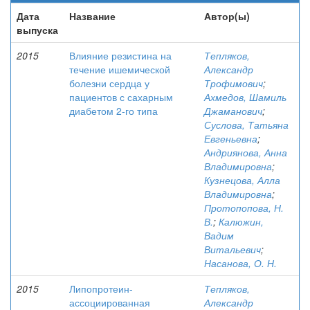
Дата
Название
Автор(ы)
выпуска
2015
Влияние резистина на
Тепляков,
течение ишемической
Александр
болезни сердца у
Трофимович
;
пациентов с сахарным
Ахмедов, Шамиль
диабетом 2-го типа
Джаманович
;
Суслова, Татьяна
Евгеньевна
;
Андриянова, Анна
Владимировна
;
Кузнецова, Алла
Владимировна
;
Протопопова, Н.
В.
;
Калюжин,
Вадим
Витальевич
;
Насанова, О. Н.
2015
Липопротеин-
Тепляков,
ассоциированная
Александр