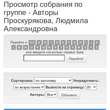
Просмотр собрания по
группе - Авторы
Проскурякова, Людмила
Александровна
Перейти к:
0-9
A
B
C
D
E
F
G
H
I
J
K
L
M
N
O
P
Q
R
S
T
U
V
W
X
Y
Z
или введите несколько первых букв:
Сортировка:
Упорядочнить:
Вывести на страницу:
Авторы: