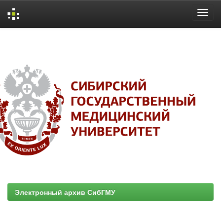
Skip
navigation
Электронный архив СибГМУ