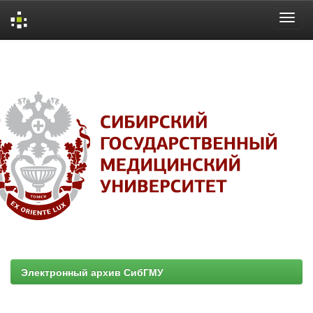
Skip
navigation
Электронный архив СибГМУ