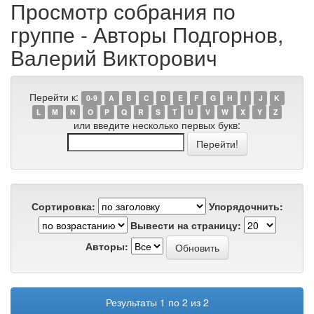
Просмотр собрания по
группе - Авторы Подгорнов,
Валерий Викторович
Перейти к:
0-9
A
B
C
D
E
F
G
H
I
J
K
L
M
N
O
P
Q
R
S
T
U
V
W
X
Y
Z
или введите несколько первых букв:
Сортировка:
Упорядочнить:
Вывести на страницу:
Авторы:
Результаты 1 по 2 из 2