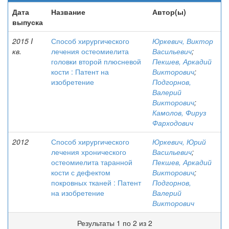
Дата
Название
Автор(ы)
выпуска
2015 I
Способ хирургического
Юркевич, Виктор
кв.
лечения остеомиелита
Васильевич
;
головки второй плюсневой
Пекшев, Аркадий
кости : Патент на
Викторович
;
изобретение
Подгорнов,
Валерий
Викторович
;
Камолов, Фируз
Фарходович
2012
Способ хирургического
Юркевич, Юрий
лечения хронического
Васильевич
;
остеомиелита таранной
Пекшев, Аркадий
кости с дефектом
Викторович
;
покровных тканей : Патент
Подгорнов,
на изобретение
Валерий
Викторович
Результаты 1 по 2 из 2