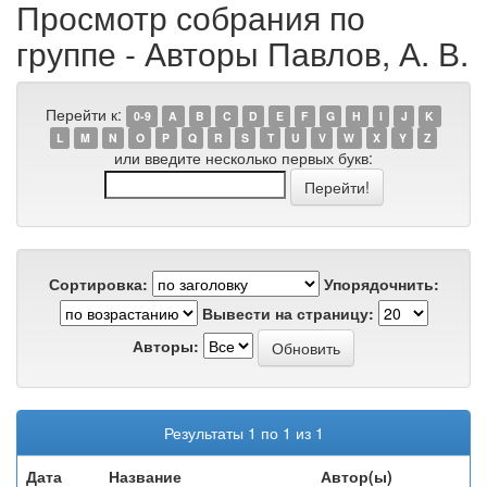
Просмотр собрания по
группе - Авторы Павлов, А. В.
Перейти к:
0-9
A
B
C
D
E
F
G
H
I
J
K
L
M
N
O
P
Q
R
S
T
U
V
W
X
Y
Z
или введите несколько первых букв:
Сортировка:
Упорядочнить:
Вывести на страницу:
Авторы:
Результаты 1 по 1 из 1
Дата
Название
Автор(ы)