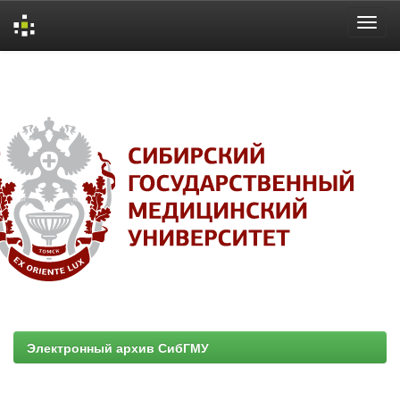
Skip
navigation
Электронный архив СибГМУ