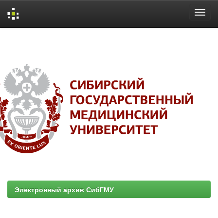
Skip
navigation
Электронный архив СибГМУ