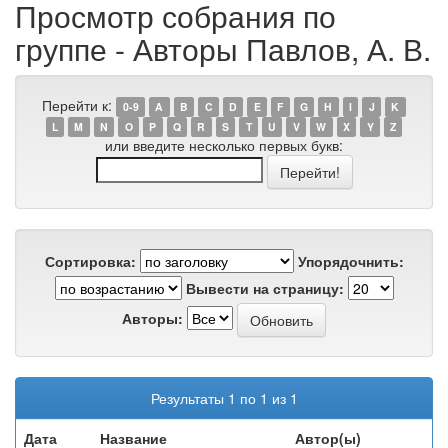
Просмотр собрания по
группе - Авторы Павлов, А. В.
Перейти к:
0-9
A
B
C
D
E
F
G
H
I
J
K
L
M
N
O
P
Q
R
S
T
U
V
W
X
Y
Z
или введите несколько первых букв:
Сортировка:
Упорядочнить:
Вывести на страницу:
Авторы:
Результаты 1 по 1 из 1
Дата
Название
Автор(ы)