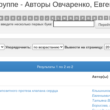
руппе - Авторы Овчаренко, Евг
B
C
D
E
F
G
H
I
J
K
L
M
N
O
P
Q
R
S
T
 введите несколько первых букв:
Упорядочнить:
Вывести на страницу:
Результаты 1 по 2 из 2
Автор(ы)
позитного протеза клапана сердца
Клышников
Евгеньеви
Татьяна В
Борисова,