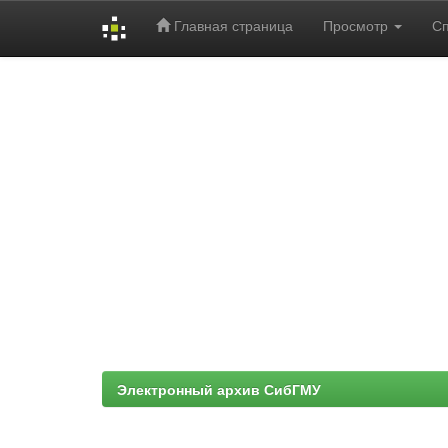
Главная страница
Просмотр
С
Skip
navigation
Электронный архив СибГМУ