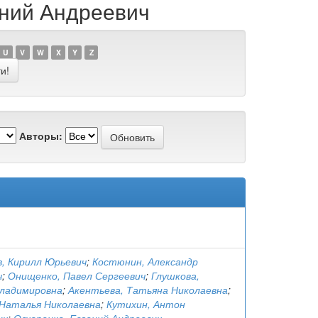
ений Андреевич
U
V
W
X
Y
Z
Авторы:
, Кирилл Юрьевич
;
Костюнин, Александр
ч
;
Онищенко, Павел Сергеевич
;
Глушкова,
ладимировна
;
Акентьева, Татьяна Николаевна
;
 Наталья Николаевна
;
Кутихин, Антон