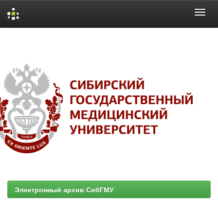
Skip
navigation
Электронный архив СибГМУ