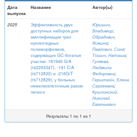
Дата
Название
Автор(ы)
выпуска
2025
Эффективность двух
Юришич,
доступных наборов для
Владимир
;
амплификации трех
Обрадович,
нуклеотидных
Ясмина
;
полиморфизмов,
Павлович, Соня
;
содержащих GC-богатые
Тошич, Наташа
;
участки: 181946 G/A
Гуляева,
(rs2293347), -191 C/A
Людмила
(rs712830) и -216G/T
Федоровна
;
(rs712829), у больных
Герштейн, Елена
немелкоклеточным раком
Сергеевна
;
легкого
Кушлинский,
Николай
Евгеньевич
Результаты 1 по 1 из 1