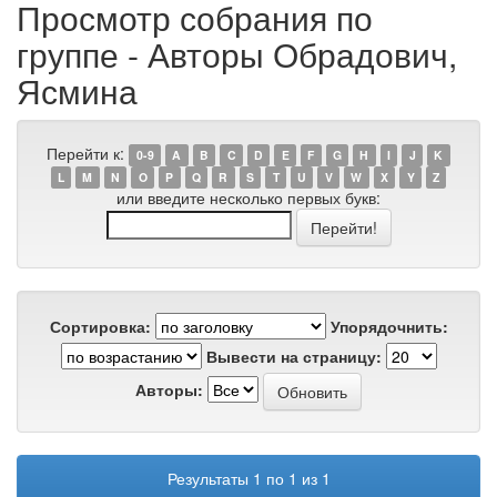
Просмотр собрания по
группе - Авторы Обрадович,
Ясмина
Перейти к:
0-9
A
B
C
D
E
F
G
H
I
J
K
L
M
N
O
P
Q
R
S
T
U
V
W
X
Y
Z
или введите несколько первых букв:
Сортировка:
Упорядочнить:
Вывести на страницу:
Авторы:
Результаты 1 по 1 из 1