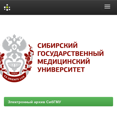
Skip
navigation
Электронный архив СибГМУ