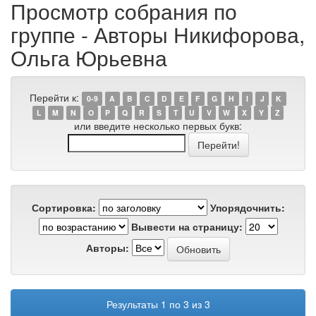
Просмотр собрания по
группе - Авторы Никифорова,
Ольга Юрьевна
Перейти к:
0-9
A
B
C
D
E
F
G
H
I
J
K
L
M
N
O
P
Q
R
S
T
U
V
W
X
Y
Z
или введите несколько первых букв:
Сортировка:
Упорядочнить:
Вывести на страницу:
Авторы:
Результаты 1 по 3 из 3