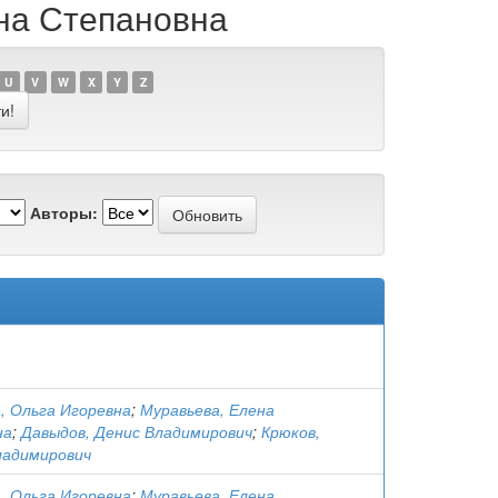
ена Степановна
U
V
W
X
Y
Z
Авторы:
, Ольга Игоревна
;
Муравьева, Елена
на
;
Давыдов, Денис Владимирович
;
Крюков,
ладимирович
, Ольга Игоревна
;
Муравьева, Елена