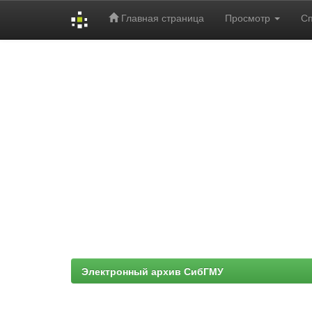
Главная страница
Просмотр
С
Skip
navigation
Электронный архив СибГМУ