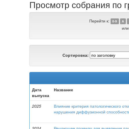
Просмотр собрания по г
Перейти к:
0-9
A
или
Сортировка:
Дата
Название
выпуска
2025
Влияние критерия патологического от
нарушения диффузионной способности
2024
Решающее правило для выявления па