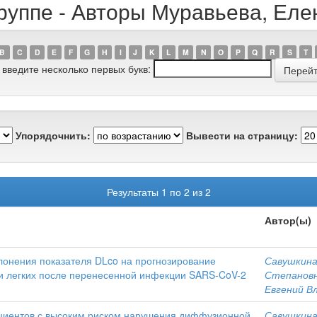
руппе - Авторы Муравьева, Ел
B
C
D
E
F
G
H
I
J
K
L
M
N
O
P
Q
R
S
T
 введите несколько первых букв:
Упорядочнить:
Вывести на страницу:
Результаты 1 по 2 из 2
Автор(ы)
клонения показателя DLco на прогнозирование
Савушкина
 легких после перенесенной инфекции SARS-CoV-2
Степанов
Евгений В
циентов с высоким риском нарушения диффузионной
Савушкина