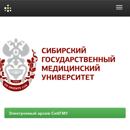
Skip
navigation
Электронный архив СибГМУ