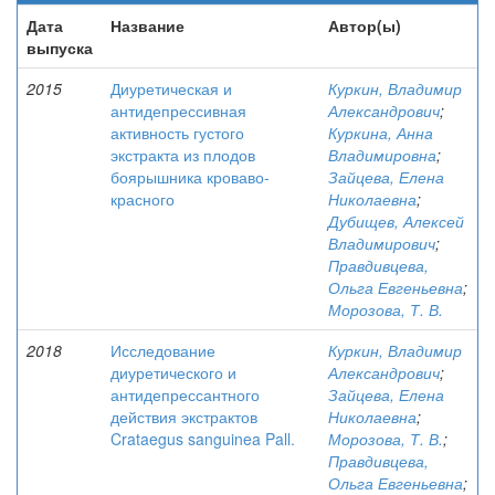
Дата
Название
Автор(ы)
выпуска
2015
Диуретическая и
Куркин, Владимир
антидепрессивная
Александрович
;
активность густого
Куркина, Анна
экстракта из плодов
Владимировна
;
боярышника кроваво-
Зайцева, Елена
красного
Николаевна
;
Дубищев, Алексей
Владимирович
;
Правдивцева,
Ольга Евгеньевна
;
Морозова, Т. В.
2018
Исследование
Куркин, Владимир
диуретического и
Александрович
;
антидепрессантного
Зайцева, Елена
действия экстрактов
Николаевна
;
Crataegus sanguinea Pall.
Морозова, Т. В.
;
Правдивцева,
Ольга Евгеньевна
;