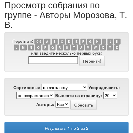
Просмотр собрания по
группе - Авторы Морозова, Т.
В.
Перейти к:
0-9
A
B
C
D
E
F
G
H
I
J
K
L
M
N
O
P
Q
R
S
T
U
V
W
X
Y
Z
или введите несколько первых букв:
Сортировка:
Упорядочнить:
Вывести на страницу:
Авторы:
Результаты 1 по 2 из 2