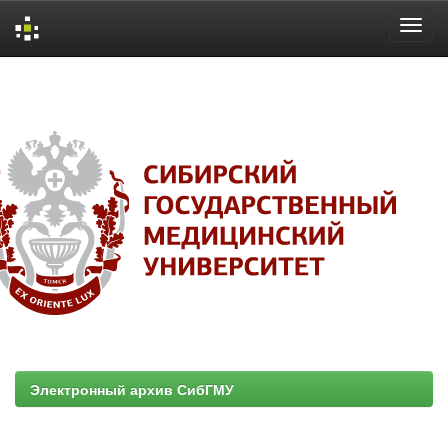
Skip
navigation
Электронный архив СибГМУ