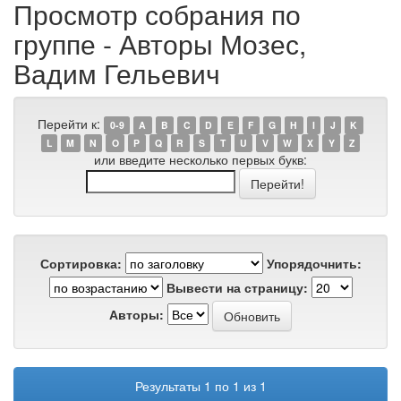
Просмотр собрания по
группе - Авторы Мозес,
Вадим Гельевич
Перейти к:
0-9
A
B
C
D
E
F
G
H
I
J
K
L
M
N
O
P
Q
R
S
T
U
V
W
X
Y
Z
или введите несколько первых букв:
Сортировка:
Упорядочнить:
Вывести на страницу:
Авторы:
Результаты 1 по 1 из 1