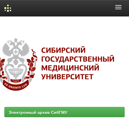
Skip
navigation
Электронный архив СибГМУ