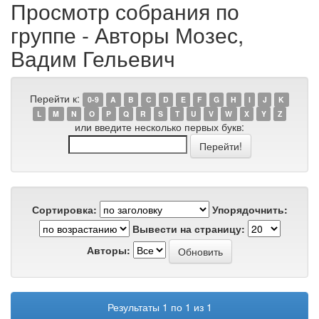
Просмотр собрания по
группе - Авторы Мозес,
Вадим Гельевич
Перейти к:
0-9
A
B
C
D
E
F
G
H
I
J
K
L
M
N
O
P
Q
R
S
T
U
V
W
X
Y
Z
или введите несколько первых букв:
Сортировка:
Упорядочнить:
Вывести на страницу:
Авторы:
Результаты 1 по 1 из 1