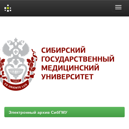
Skip
navigation
Электронный архив СибГМУ