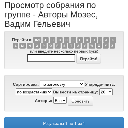
Просмотр собрания по
группе - Авторы Мозес,
Вадим Гельевич
Перейти к:
0-9
A
B
C
D
E
F
G
H
I
J
K
L
M
N
O
P
Q
R
S
T
U
V
W
X
Y
Z
или введите несколько первых букв:
Сортировка:
Упорядочнить:
Вывести на страницу:
Авторы:
Результаты 1 по 1 из 1