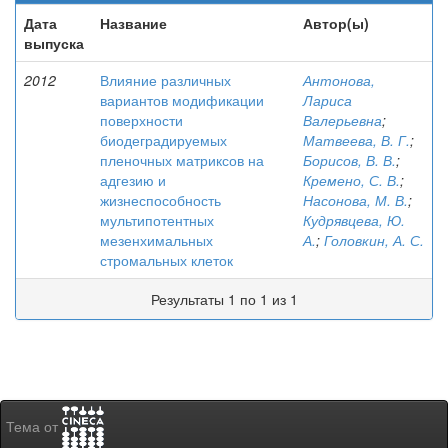
Дата
Название
Автор(ы)
выпуска
2012
Влияние различных
Антонова,
вариантов модификации
Лариса
поверхности
Валерьевна
;
биодеградируемых
Матвеева, В. Г.
;
пленочных матриксов на
Борисов, В. В.
;
адгезию и
Кремено, С. В.
;
жизнеспособность
Насонова, М. В.
;
мультипотентных
Кудрявцева, Ю.
мезенхимальных
А.
;
Головкин, А. С.
стромальных клеток
Результаты 1 по 1 из 1
Тема от