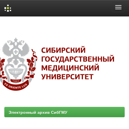
Skip
navigation
Электронный архив СибГМУ