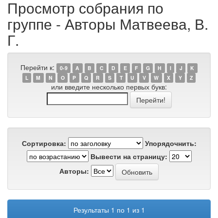
Просмотр собрания по
группе - Авторы Матвеева, В.
Г.
Перейти к:
0-9
A
B
C
D
E
F
G
H
I
J
K
L
M
N
O
P
Q
R
S
T
U
V
W
X
Y
Z
или введите несколько первых букв:
Сортировка:
Упорядочнить:
Вывести на страницу:
Авторы:
Результаты 1 по 1 из 1