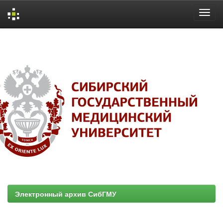
Skip
navigation
Электронный архив СибГМУ