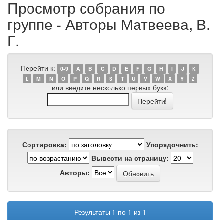
Просмотр собрания по
группе - Авторы Матвеева, В.
Г.
Перейти к:
0-9
A
B
C
D
E
F
G
H
I
J
K
L
M
N
O
P
Q
R
S
T
U
V
W
X
Y
Z
или введите несколько первых букв:
Сортировка:
Упорядочнить:
Вывести на страницу:
Авторы:
Результаты 1 по 1 из 1