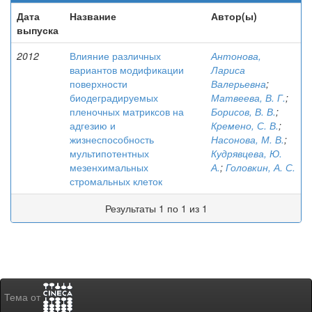
Дата
Название
Автор(ы)
выпуска
2012
Влияние различных
Антонова,
вариантов модификации
Лариса
поверхности
Валерьевна
;
биодеградируемых
Матвеева, В. Г.
;
пленочных матриксов на
Борисов, В. В.
;
адгезию и
Кремено, С. В.
;
жизнеспособность
Насонова, М. В.
;
мультипотентных
Кудрявцева, Ю.
мезенхимальных
А.
;
Головкин, А. С.
стромальных клеток
Результаты 1 по 1 из 1
Тема от