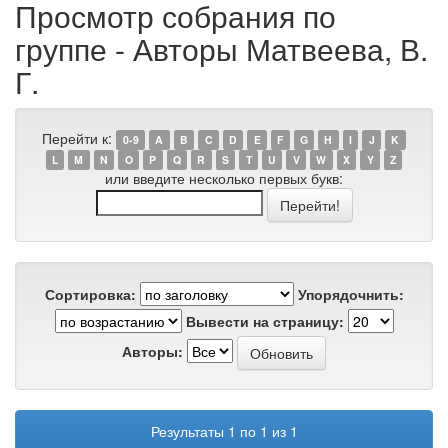
Просмотр собрания по
группе - Авторы Матвеева, В.
Г.
Перейти к:
0-9
A
B
C
D
E
F
G
H
I
J
K
L
M
N
O
P
Q
R
S
T
U
V
W
X
Y
Z
или введите несколько первых букв:
Сортировка:
Упорядочнить:
Вывести на страницу:
Авторы:
Результаты 1 по 1 из 1