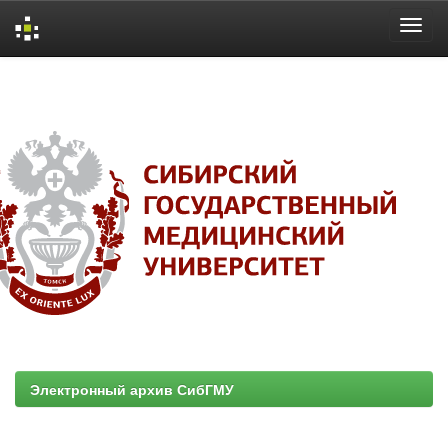
Skip
navigation
Электронный архив СибГМУ