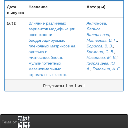
Дата
Название
Автор(ы)
выпуска
2012
Влияние различных
Антонова,
вариантов модификации
Лариса
поверхности
Валерьевна
;
биодеградируемых
Матвеева, В. Г.
;
пленочных матриксов на
Борисов, В. В.
;
адгезию и
Кремено, С. В.
;
жизнеспособность
Насонова, М. В.
;
мультипотентных
Кудрявцева, Ю.
мезенхимальных
А.
;
Головкин, А. С.
стромальных клеток
Результаты 1 по 1 из 1
Тема от