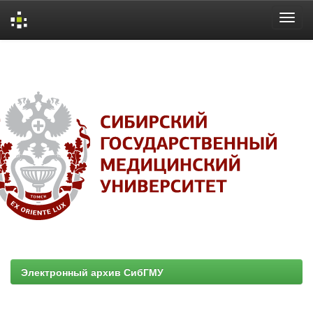
Skip
navigation
Электронный архив СибГМУ