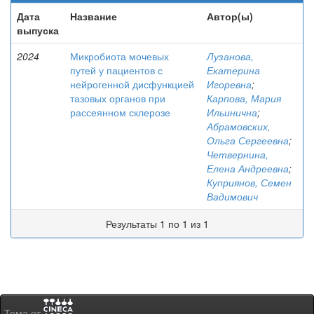
Дата
Название
Автор(ы)
выпуска
2024
Микробиота мочевых
Лузанова,
путей у пациентов с
Екатерина
нейрогенной дисфункцией
Игоревна
;
тазовых органов при
Карпова, Мария
рассеянном склерозе
Ильинична
;
Абрамовских,
Ольга Сергеевна
;
Четвернина,
Елена Андреевна
;
Куприянов, Семен
Вадимович
Результаты 1 по 1 из 1
Тема от