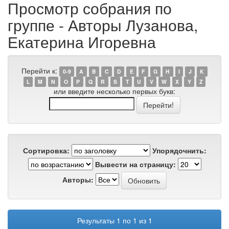
Просмотр собрания по
группе - Авторы Лузанова,
Екатерина Игоревна
Перейти к:
0-9
A
B
C
D
E
F
G
H
I
J
K
L
M
N
O
P
Q
R
S
T
U
V
W
X
Y
Z
или введите несколько первых букв:
Сортировка:
Упорядочнить:
Вывести на страницу:
Авторы:
Результаты 1 по 1 из 1