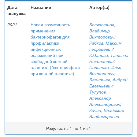
Дата
Название
Автор(ы)
выпуска
2021
Новая возможность
Бесчастнов,
применения
Владимир
бактериофагов для
Викторович
;
профилактики
Рябков, Максим
инфекционных
Георгиевич
;
осложнений при
Юданова, Татьяна
свободной кожной
Николаевна
;
пластике (бактериофаги
Павленко, Илья
при кожной пластике)
Викторович
;
Леонтьев, Андрей
Евгеньевич
;
Тулупов,
Александр
Александрович
;
Кичин, Владимир
Владимирович
Результаты 1 по 1 из 1