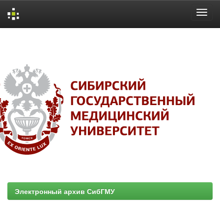
Skip
navigation
Электронный архив СибГМУ