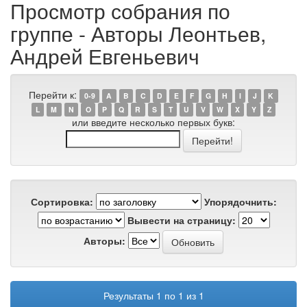
Просмотр собрания по
группе - Авторы Леонтьев,
Андрей Евгеньевич
Перейти к:
0-9
A
B
C
D
E
F
G
H
I
J
K
L
M
N
O
P
Q
R
S
T
U
V
W
X
Y
Z
или введите несколько первых букв:
Сортировка:
Упорядочнить:
Вывести на страницу:
Авторы:
Результаты 1 по 1 из 1