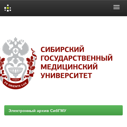
Skip
navigation
Электронный архив СибГМУ