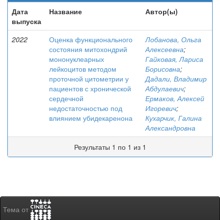
Дата
Название
Автор(ы)
выпуска
2022
Оценка функционального
Лобанова, Ольга
состояния митохондрий
Алексеевна
;
мононуклеарных
Гайковая, Лариса
лейкоцитов методом
Борисовна
;
проточной цитометрии у
Дадали, Владимир
пациентов с хронической
Абдулаевич
;
сердечной
Ермаков, Алексей
недостаточностью под
Игоревич
;
влиянием убидекаренона
Кухарчик, Галина
Александровна
Результаты 1 по 1 из 1
Тема от