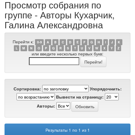
Просмотр собрания по
группе - Авторы Кухарчик,
Галина Александровна
Перейти к:
0-9
A
B
C
D
E
F
G
H
I
J
K
L
M
N
O
P
Q
R
S
T
U
V
W
X
Y
Z
или введите несколько первых букв:
Сортировка:
Упорядочнить:
Вывести на страницу:
Авторы:
Результаты 1 по 1 из 1