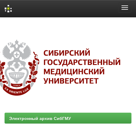
Skip
navigation
Электронный архив СибГМУ