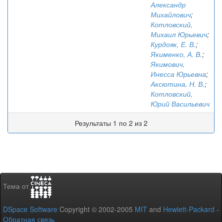
Александр
Михайлович
;
Котловский,
Михаил Юрьевич
;
Курдояк, Е. В.
;
Якименко, А. В.
;
Якимович,
Инесса Юрьевна
;
Аксютина, Н. В.
;
Котловский,
Юрий Васильевич
Результаты 1 по 2 из 2
Тема от
DSpace Software
Copyright © 2002-2005
MIT
and
Hewlett-Packard
-
Обратная связь