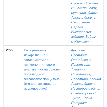
Суслов, Николай
Иннокентьевич
;
Кулагина, Дарья
Александровна
;
Сысолятин,
Сергей
Викторович
;
Жданов, Вадим
Вадимович
2022
Риск развития
Крылова,
лекарственной
Светлана
зависимости при
Геннадьевна
;
применении нового
Поветьева,
анальгетика на основе
Татьяна
производного
Николаевна
;
гексаазаизовюрцитана
Лопатина, Ксения
(экспериментальное
Александровна
;
исследование)
Нестерова, Юлия
Владимировна
;
Зуева, Елена
Петровна
;