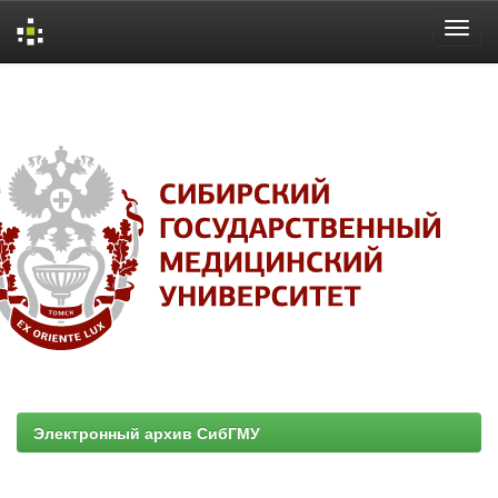
Skip
navigation
Электронный архив СибГМУ