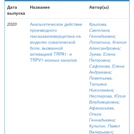
Дата
Название
Автор(ы)
выпуска
2020
Анальгетическое действие
Крылова,
производного
Светлана
гексаазаизовюрцитана на
Геннадьевна
;
моделях соматической
Лопатина, Ксения
боли, вызванной
Александровна
;
активацией TRPA1- и
Зуева, Елена
TRPV1-ионных каналов
Петровна
;
Сафонова, Елена
Андреевна
;
Поветьева,
Татьяна
Николаевна
;
Нестерова, Юлия
Владимировна
;
Афанасьева,
Ольга
Геннадьевна
;
Кульпин, Павел
Валерьевич
;