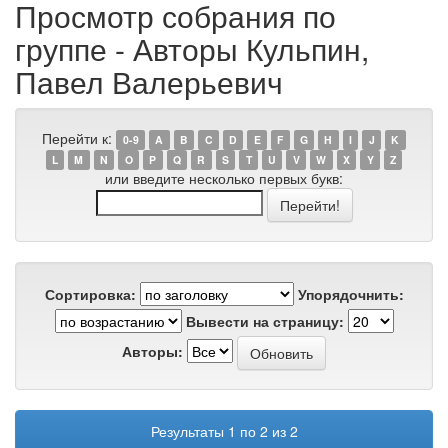
Просмотр собрания по
группе - Авторы Кульпин,
Павел Валерьевич
Перейти к:
0-9
A
B
C
D
E
F
G
H
I
J
K
L
M
N
O
P
Q
R
S
T
U
V
W
X
Y
Z
или введите несколько первых букв:
Сортировка:
Упорядочнить:
Вывести на страницу:
Авторы:
Результаты 1 по 2 из 2