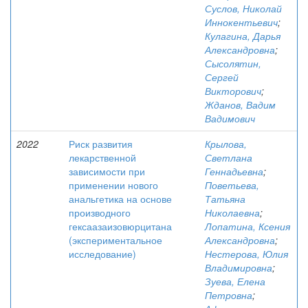
Суслов, Николай
Иннокентьевич
;
Кулагина, Дарья
Александровна
;
Сысолятин,
Сергей
Викторович
;
Жданов, Вадим
Вадимович
2022
Риск развития
Крылова,
лекарственной
Светлана
зависимости при
Геннадьевна
;
применении нового
Поветьева,
анальгетика на основе
Татьяна
производного
Николаевна
;
гексаазаизовюрцитана
Лопатина, Ксения
(экспериментальное
Александровна
;
исследование)
Нестерова, Юлия
Владимировна
;
Зуева, Елена
Петровна
;