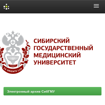
Skip
navigation
Электронный архив СибГМУ