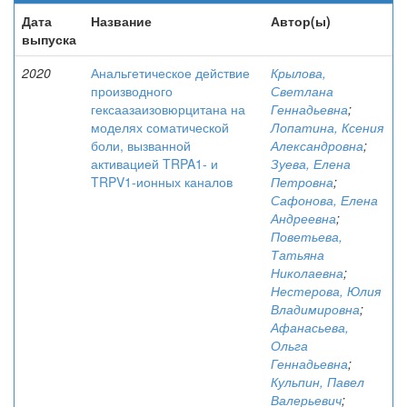
Дата
Название
Автор(ы)
выпуска
2020
Анальгетическое действие
Крылова,
производного
Светлана
гексаазаизовюрцитана на
Геннадьевна
;
моделях соматической
Лопатина, Ксения
боли, вызванной
Александровна
;
активацией TRPA1- и
Зуева, Елена
TRPV1-ионных каналов
Петровна
;
Сафонова, Елена
Андреевна
;
Поветьева,
Татьяна
Николаевна
;
Нестерова, Юлия
Владимировна
;
Афанасьева,
Ольга
Геннадьевна
;
Кульпин, Павел
Валерьевич
;