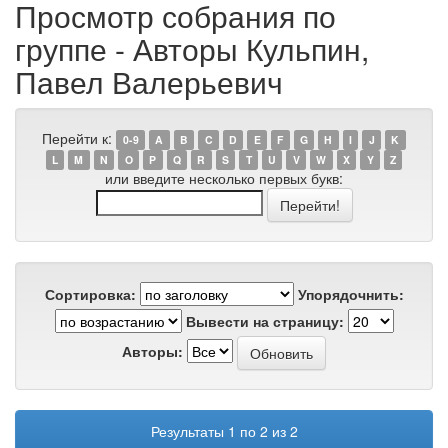
Просмотр собрания по
группе - Авторы Кульпин,
Павел Валерьевич
Перейти к:
0-9
A
B
C
D
E
F
G
H
I
J
K
L
M
N
O
P
Q
R
S
T
U
V
W
X
Y
Z
или введите несколько первых букв:
Сортировка:
Упорядочнить:
Вывести на страницу:
Авторы:
Результаты 1 по 2 из 2