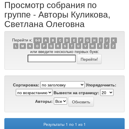
Просмотр собрания по
группе - Авторы Куликова,
Светлана Олеговна
Перейти к:
0-9
A
B
C
D
E
F
G
H
I
J
K
L
M
N
O
P
Q
R
S
T
U
V
W
X
Y
Z
или введите несколько первых букв:
Сортировка:
Упорядочнить:
Вывести на страницу:
Авторы:
Результаты 1 по 1 из 1