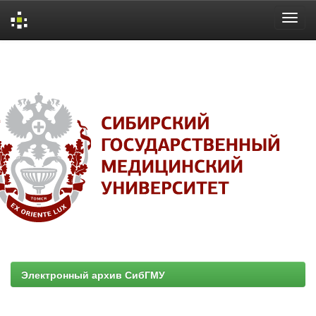
Skip
navigation
Электронный архив СибГМУ