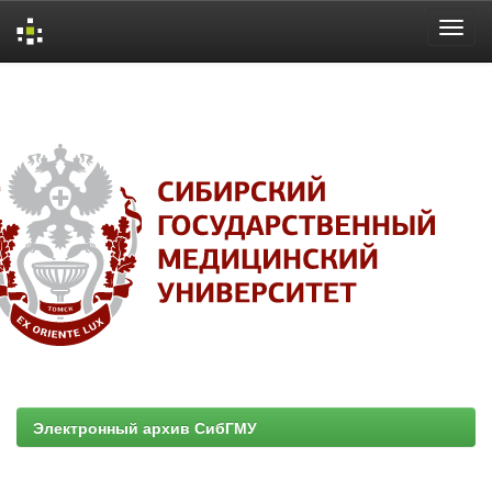
Skip
navigation
Электронный архив СибГМУ