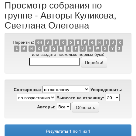
Просмотр собрания по
группе - Авторы Куликова,
Светлана Олеговна
Перейти к:
0-9
A
B
C
D
E
F
G
H
I
J
K
L
M
N
O
P
Q
R
S
T
U
V
W
X
Y
Z
или введите несколько первых букв:
Сортировка:
Упорядочнить:
Вывести на страницу:
Авторы:
Результаты 1 по 1 из 1