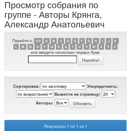
Просмотр собрания по
группе - Авторы Крянга,
Александр Анатольевич
Перейти к:
0-9
A
B
C
D
E
F
G
H
I
J
K
L
M
N
O
P
Q
R
S
T
U
V
W
X
Y
Z
или введите несколько первых букв:
Сортировка:
Упорядочнить:
Вывести на страницу:
Авторы:
Результаты 1 по 1 из 1