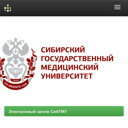
Skip
navigation
Электронный архив СибГМУ