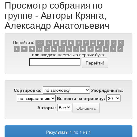
Просмотр собрания по
группе - Авторы Крянга,
Александр Анатольевич
Перейти к:
0-9
A
B
C
D
E
F
G
H
I
J
K
L
M
N
O
P
Q
R
S
T
U
V
W
X
Y
Z
или введите несколько первых букв:
Сортировка:
Упорядочнить:
Вывести на страницу:
Авторы:
Результаты 1 по 1 из 1