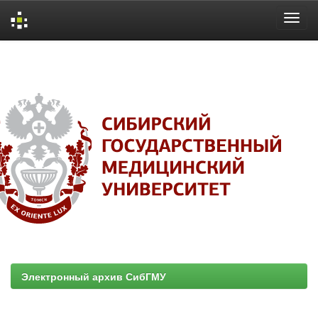
Skip
navigation
Электронный архив СибГМУ