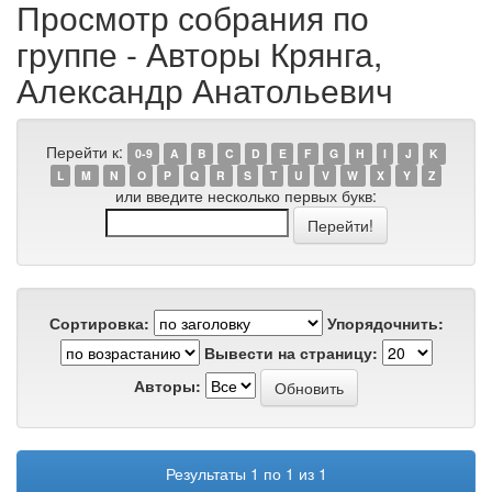
Просмотр собрания по
группе - Авторы Крянга,
Александр Анатольевич
Перейти к:
0-9
A
B
C
D
E
F
G
H
I
J
K
L
M
N
O
P
Q
R
S
T
U
V
W
X
Y
Z
или введите несколько первых букв:
Сортировка:
Упорядочнить:
Вывести на страницу:
Авторы:
Результаты 1 по 1 из 1