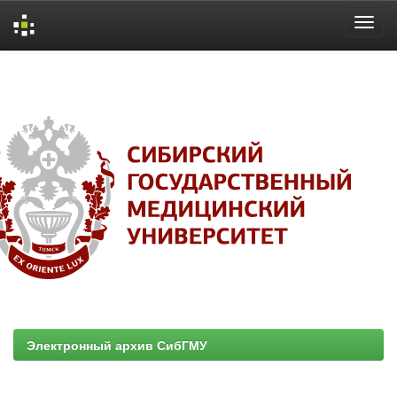
Skip
navigation
Электронный архив СибГМУ