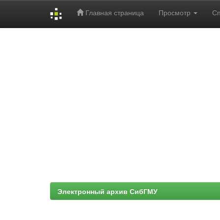
Главная страница
Просмотр
С
Skip
navigation
Электронный архив СибГМУ