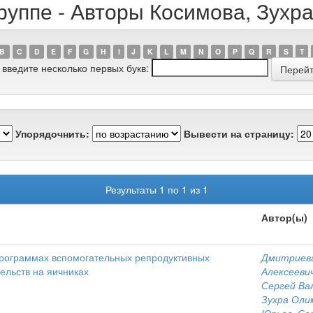
руппе - Авторы Косимова, Зух
B
C
D
E
F
G
H
I
J
K
L
M
N
O
P
Q
R
S
T
 введите несколько первых букв:
Упорядочнить:
Вывести на страницу:
Результаты 1 по 1 из 1
Автор(ы)
программах вспомогательных репродуктивных
Дмитриева
ельств на яичниках
Алексееви
Сергей Ва
Зухра Оли