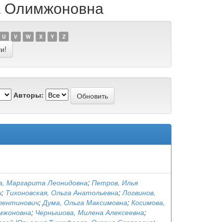
ра Олимжоновна
U
V
W
X
Y
Z
Авторы:
, Маргарита Леонидовна
;
Петров, Илья
ч
;
Тихоновская, Ольга Анатольевна
;
Логвинов,
лентинович
;
Дума, Ольга Максимовна
;
Косимова,
мжоновна
;
Чернышова, Милена Алексеевна
;