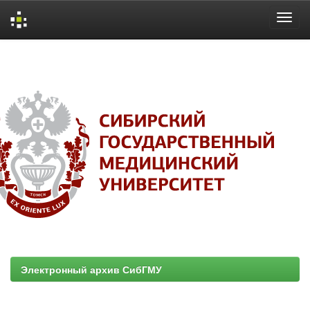
Skip
navigation
Электронный архив СибГМУ