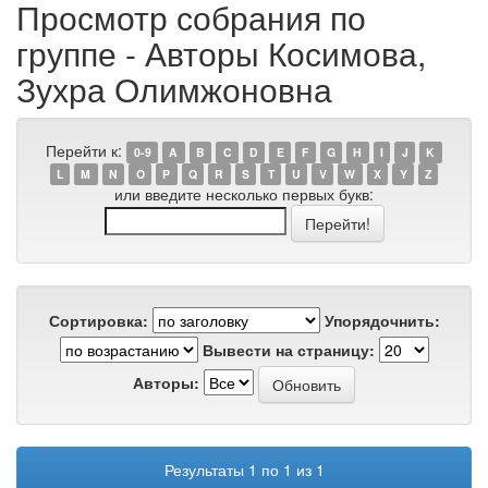
Просмотр собрания по
группе - Авторы Косимова,
Зухра Олимжоновна
Перейти к:
0-9
A
B
C
D
E
F
G
H
I
J
K
L
M
N
O
P
Q
R
S
T
U
V
W
X
Y
Z
или введите несколько первых букв:
Сортировка:
Упорядочнить:
Вывести на страницу:
Авторы:
Результаты 1 по 1 из 1