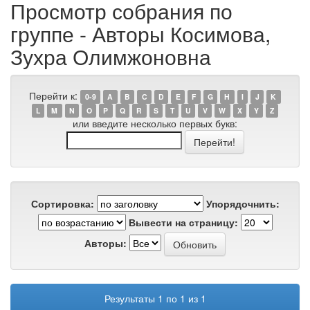
Просмотр собрания по
группе - Авторы Косимова,
Зухра Олимжоновна
Перейти к:
0-9
A
B
C
D
E
F
G
H
I
J
K
L
M
N
O
P
Q
R
S
T
U
V
W
X
Y
Z
или введите несколько первых букв:
Сортировка:
Упорядочнить:
Вывести на страницу:
Авторы:
Результаты 1 по 1 из 1