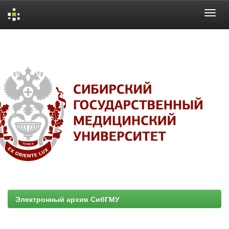
Skip
navigation
Электронный архив СибГМУ