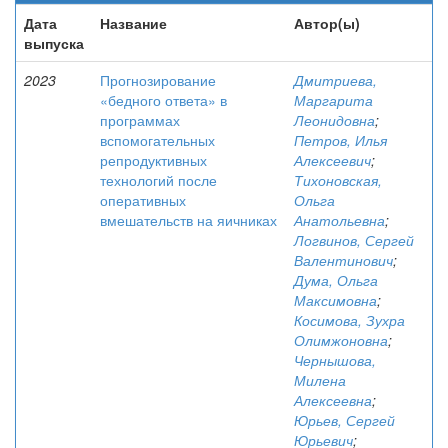
Дата
Название
Автор(ы)
выпуска
2023
Прогнозирование
Дмитриева,
«бедного ответа» в
Маргарита
программах
Леонидовна
;
вспомогательных
Петров, Илья
репродуктивных
Алексеевич
;
технологий после
Тихоновская,
оперативных
Ольга
вмешательств на яичниках
Анатольевна
;
Логвинов, Сергей
Валентинович
;
Дума, Ольга
Максимовна
;
Косимова, Зухра
Олимжоновна
;
Чернышова,
Милена
Алексеевна
;
Юрьев, Сергей
Юрьевич
;