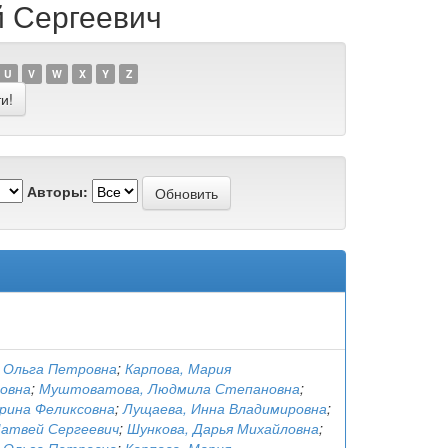
й Сергеевич
U
V
W
X
Y
Z
Авторы:
, Ольга Петровна
;
Карпова, Мария
овна
;
Муштоватова, Людмила Степановна
;
Ирина Феликсовна
;
Лущаева, Инна Владимировна
;
Матвей Сергеевич
;
Шункова, Дарья Михайловна
;