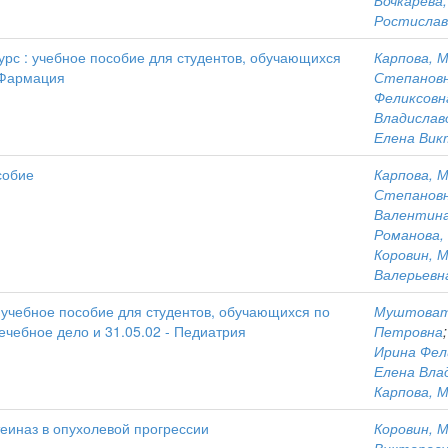
Бочкарева
Ростислав
рс : учебное пособие для студентов, обучающихся
Карпова, 
 Фармация
Степанов
Феликсовн
Владислав
Елена Вик
собие
Карпова, 
Степанов
Валентина
Романова,
Коровин, 
Валерьевн
 учебное пособие для студентов, обучающихся по
Муштоват
ечебное дело и 31.05.02 - Педиатрия
Петровна
Ирина Фел
Елена Вла
Карпова, 
еиназ в опухолевой прогрессии
Коровин, 