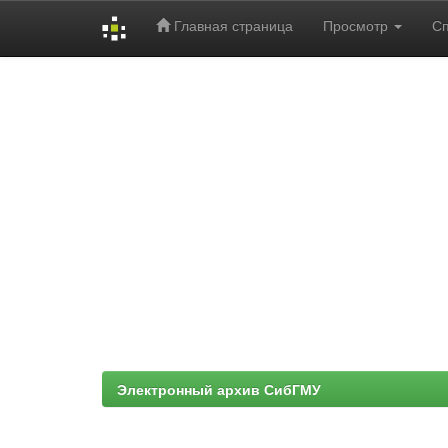
Главная страница
Просмотр
С
Skip
navigation
Электронный архив СибГМУ