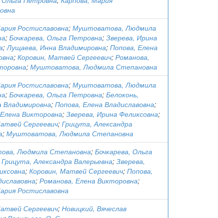
, Ольга Петровна
;
Карпова, Мария
овна
Мария Ростиславовна
;
Муштоватова, Людмила
на
;
Бочкарева, Ольга Петровна
;
Зверева, Ирина
а
;
Лущаева, Инна Владимировна
;
Попова, Елена
овна
;
Коровин, Матвей Сергеевич
;
Романова,
торовна
;
Муштоватова, Людмила Степановна
Мария Ростиславовна
;
Муштоватова, Людмила
на
;
Бочкарева, Ольга Петровна
;
Белоконь,
 Владимировна
;
Попова, Елена Владиславовна
;
 Елена Викторовна
;
Зверева, Ирина Феликсовна
;
Матвей Сергеевич
;
Грицута, Александра
а
;
Муштоватова, Людмила Степановна
ова, Людмила Степановна
;
Бочкарева, Ольга
;
Грицута, Александра Валерьевна
;
Зверева,
иксовна
;
Коровин, Матвей Сергеевич
;
Попова,
диславовна
;
Романова, Елена Викторовна
;
Мария Ростиславовна
Матвей Сергеевич
;
Новицкий, Вячеслав