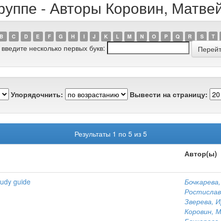
руппе - Авторы Коровин, Матве
B
C
D
E
F
G
H
I
J
K
L
M
N
O
P
Q
R
S
T
 введите несколько первых букв:
Упорядочнить:
Вывести на страницу:
Результаты 1 по 5 из 5
Автор(ы)
tudy guide
Бочкарева
Ростислав
Зверева, 
Коровин, 