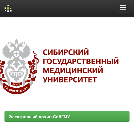
Skip
navigation
Электронный архив СибГМУ