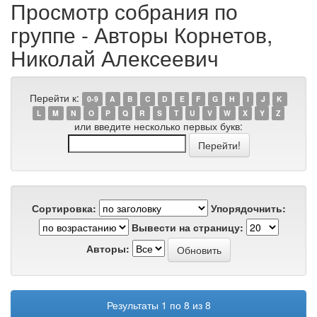
Просмотр собрания по
группе - Авторы Корнетов,
Николай Алексеевич
Перейти к:
0-9
A
B
C
D
E
F
G
H
I
J
K
L
M
N
O
P
Q
R
S
T
U
V
W
X
Y
Z
или введите несколько первых букв:
Сортировка:
Упорядочнить:
Вывести на страницу:
Авторы:
Результаты 1 по 8 из 8