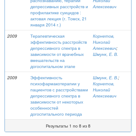
распознаванию, терапии
Николай
депрессивных расстройств и
Алексеевич
профилактике суицидов :
актовая лекция (г. Томск, 21
января 2014 г.)
2009
Терапевтическая
Корнетов,
эффективность расстройств
Николай
депрессивного спектра в
Алексеевич
;
зависимости от врачебных
Шмунк, Е. В.
вмешательств на
догоспитальном этапе
2009
Эффективность
Шмунк, Е. В.
;
психофармакотерапии у
Корнетов,
пациентов с расстройствами
Николай
депрессивного спектра в
Алексеевич
зависимости от некоторых
особенностей
догоспитального периода
Результаты 1 по 8 из 8