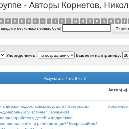
руппе - Авторы Корнетов, Нико
B
C
D
E
F
G
H
I
J
K
L
M
N
O
P
Q
R
S
T
 введите несколько первых букв:
Упорядочнить:
Вывести на страницу:
Результаты 1 по 8 из 8
Автор(ы)
 в детско-подростковом возрасте : материалы
Корнетов,
еждународным участием "Нарушения
ие расстройства у детей и подростков:
ихопрофилактике и реабилитации?" Всероссийской