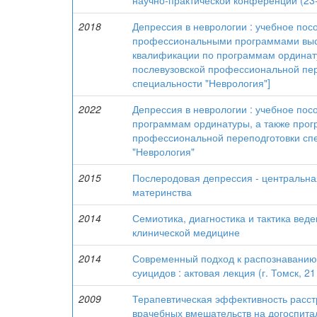
научно-практической конференции (23-
2018
Депрессия в неврологии : учебное посо
профессиональными программами высш
квалификации по программам ординат
послевузовской профессиональной пер
специальности "Неврология"]
2022
Депрессия в неврологии : учебное пос
программам ординатуры, а также прог
профессиональной переподготовки сп
"Неврология"
2015
Послеродовая депрессия - центральна
материнства
2014
Семиотика, диагностика и тактика вед
клинической медицине
2014
Современный подход к распознаванию,
суицидов : актовая лекция (г. Томск, 21
2009
Терапевтическая эффективность расстр
врачебных вмешательств на догоспита