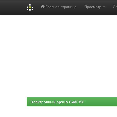
Главная страница
Просмотр
С
Skip
navigation
Электронный архив СибГМУ