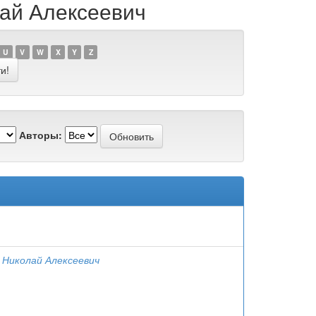
лай Алексеевич
U
V
W
X
Y
Z
Авторы:
 Николай Алексеевич