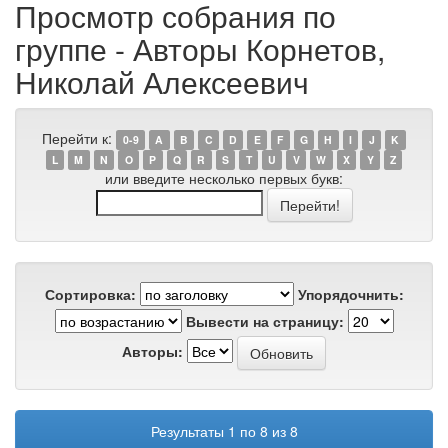
Просмотр собрания по
группе - Авторы Корнетов,
Николай Алексеевич
Перейти к:
0-9
A
B
C
D
E
F
G
H
I
J
K
L
M
N
O
P
Q
R
S
T
U
V
W
X
Y
Z
или введите несколько первых букв:
Сортировка:
Упорядочнить:
Вывести на страницу:
Авторы:
Результаты 1 по 8 из 8