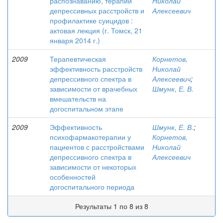
распознаванию, терапии
Николай
депрессивных расстройств и
Алексеевич
профилактике суицидов :
актовая лекция (г. Томск, 21
января 2014 г.)
2009
Терапевтическая
Корнетов,
эффективность расстройств
Николай
депрессивного спектра в
Алексеевич
;
зависимости от врачебных
Шмунк, Е. В.
вмешательств на
догоспитальном этапе
2009
Эффективность
Шмунк, Е. В.
;
психофармакотерапии у
Корнетов,
пациентов с расстройствами
Николай
депрессивного спектра в
Алексеевич
зависимости от некоторых
особенностей
догоспитального периода
Результаты 1 по 8 из 8