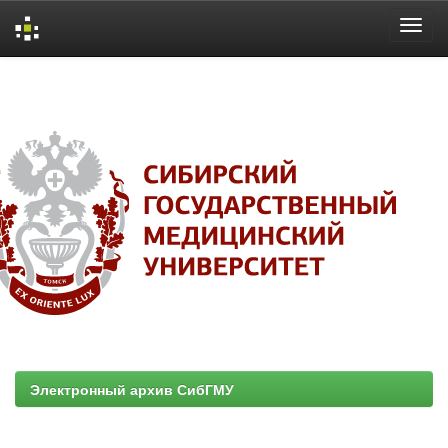
Skip
navigation
Электронный архив СибГМУ