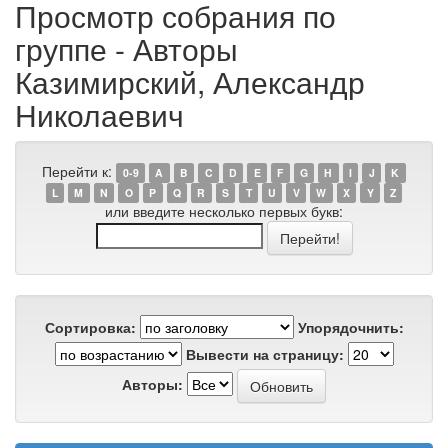
Просмотр собрания по
группе - Авторы
Казимирский, Александр
Николаевич
Перейти к:
0-9
A
B
C
D
E
F
G
H
I
J
K
L
M
N
O
P
Q
R
S
T
U
V
W
X
Y
Z
или введите несколько первых букв:
Сортировка:
Упорядочнить:
Вывести на страницу:
Авторы: