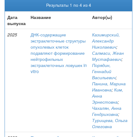
Результаты 1 по 4 из 4
Дата
Название
Автор(ы)
выпуска
2025
ДНК-содержащие
Казимирский,
экстраклеточные структуры
Александр
опухолевых клеток
Николаевич
;
подавляют формирование
Салмаси, Жеан
нейтрофильных
Мустафаевич
;
экстраклеточных ловушек in
Порядин,
vitro
Геннадий
Васильевич
;
Панина, Марина
Ивановна
;
Ким,
Анна
Эрнестовна
;
Чахалян, Анна
Гендриховна
;
Турищева, Ольга
Олеговна