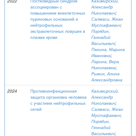
2022
Постковидный синдром
Казимирский,
ассоциирован с
Александр
повышением внеклеточных
Николаевич
;
пуриновых оснований и
Салмаси, Жеан
нейтрофильных
Мустафаевич
;
экстраклеточных ловушек в
Порядин,
плазме крови
Геннадий
Васильевич
;
Панина, Марина
Ивановна
;
Ларина, Вера
Николаевна
;
Рыжих, Алина
Александровна
2024
Противоинфекционная
Казимирский,
защита организма человека
Александр
с участием нейтрофильных
Николаевич
;
сетей
Салмаси, Жеан
Мустафаевич
;
Порядин,
Геннадий
Васильевич
;