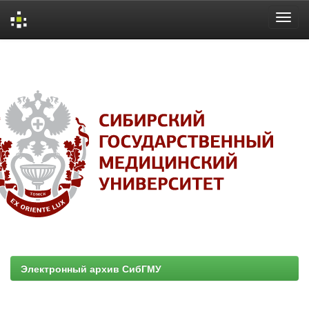
Skip
navigation
Электронный архив СибГМУ